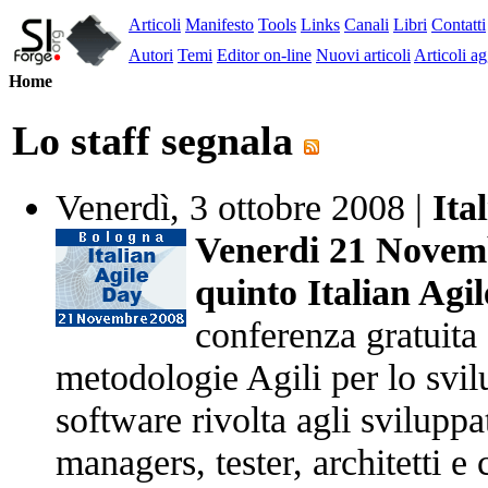
Articoli
Manifesto
Tools
Links
Canali
Libri
Contatti
Autori
Temi
Editor on-line
Nuovi articoli
Articoli ag
Home
Lo staff segnala
Venerdì, 3 ottobre 2008 |
Ita
Venerdi 21 Novembr
quinto Italian Agi
conferenza gratuita 
metodologie Agili per lo svil
software rivolta agli sviluppat
managers, tester, architetti 