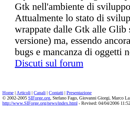
Gtk nell'ambiente di svilupp
Attualmente lo stato di svilup
wrappate dalle Gtk alle Glib 
versione) ma, essendo ancora
bugs e mancanza di oggetti n
Discuti sul forum
Home
|
Articoli
|
Canali
|
Contatti
|
Presentazione
© 2002-2005
SIForge.org
, Stefano Fago, Giovanni Giorgi, Marco L
http://www.SIForge.org/news/index.html
- Revised: 04/04/2006 11:5