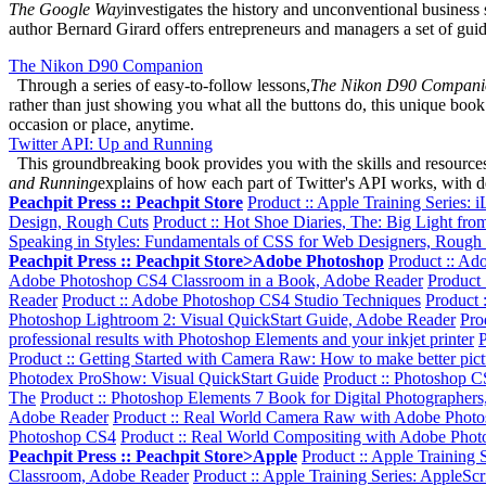
The Google Way
investigates the history and unconventional business 
author Bernard Girard offers entrepreneurs and managers a set of guid
The Nikon D90 Companion
Through a series of easy-to-follow lessons,
The Nikon D90 Compani
rather than just showing you what all the buttons do, this unique book 
occasion or place, anytime.
Twitter API: Up and Running
This groundbreaking book provides you with the skills and resources
and Running
explains of how each part of Twitter's API works, with d
Peachpit Press :: Peachpit Store
Product :: Apple Training Series: 
Design, Rough Cuts
Product :: Hot Shoe Diaries, The: Big Light fr
Speaking in Styles: Fundamentals of CSS for Web Designers, Rough
Peachpit Press :: Peachpit Store>Adobe Photoshop
Product :: Ad
Adobe Photoshop CS4 Classroom in a Book, Adobe Reader
Product
Reader
Product :: Adobe Photoshop CS4 Studio Techniques
Product 
Photoshop Lightroom 2: Visual QuickStart Guide, Adobe Reader
Pro
professional results with Photoshop Elements and your inkjet printer
P
Product :: Getting Started with Camera Raw: How to make better pic
Photodex ProShow: Visual QuickStart Guide
Product :: Photoshop C
The
Product :: Photoshop Elements 7 Book for Digital Photographers
Adobe Reader
Product :: Real World Camera Raw with Adobe Phot
Photoshop CS4
Product :: Real World Compositing with Adobe Pho
Peachpit Press :: Peachpit Store>Apple
Product :: Apple Training 
Classroom, Adobe Reader
Product :: Apple Training Series: AppleScr