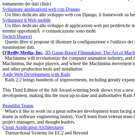
trattamento dei dati clinici
Sviluppare applicazioni web con Django
Un libro dedicato allo sviluppo web con Django, il framework su bas
Sviluppare il Web mobile
Un libro dedicato allo sviluppo di applicazioni web per periferiche 
termini opportunitÃ e comunicazione sono molti
Switch Huawei
Questo libro si propone di illustrare la configurazione e l'utilizzo de
trasmissione dati.
O'Reilly Media, Inc.
3D Game-Based Filmmaking: The Art of Mach
Machinima will revolutionize the computer animation industry, and th
Machinima, the major players, and where the Machinima movement is g
and other production tools and installation.
Agile Web Development with Rails
Rails 2.2 brings hundreds of improvements, including greatly expan
This Third Edition of the Jolt Award-winning book shows you a new 
development, making this the most up-to-date and authoritative Rails 
Beautiful Teams
What's it like to work on a great software development team facing
teams in software engineering history. You'll learn from veteran team l
project managers, and thought leaders.
Cloud Application Architectures
Transactional Systems for EC2 and Beyond