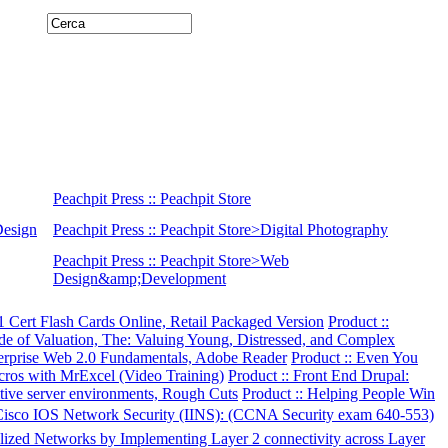
Peachpit Press :: Peachpit Store
Design
Peachpit Press :: Peachpit Store>Digital Photography
Peachpit Press :: Peachpit Store>Web
Design&amp;Development
 Cert Flash Cards Online, Retail Packaged Version
Product ::
ide of Valuation, The: Valuing Young, Distressed, and Complex
terprise Web 2.0 Fundamentals, Adobe Reader
Product :: Even You
ros with MrExcel (Video Training)
Product :: Front End Drupal:
sitive server environments, Rough Cuts
Product :: Helping People Win
 Cisco IOS Network Security (IINS): (CCNA Security exam 640-553)
alized Networks by Implementing Layer 2 connectivity across Layer