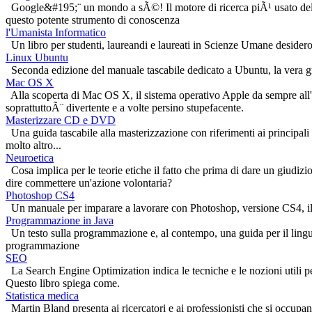
Google&#195;¨ un mondo a sÃ©! Il motore di ricerca piÃ¹ usato del 
questo potente strumento di conoscenza
l'Umanista Informatico
Un libro per studenti, laureandi e laureati in Scienze Umane desideros
Linux Ubuntu
Seconda edizione del manuale tascabile dedicato a Ubuntu, la vera g
Mac OS X
Alla scoperta di Mac OS X, il sistema operativo Apple da sempre all'a
soprattuttoÃ¨ divertente e a volte persino stupefacente.
Masterizzare CD e DVD
Una guida tascabile alla masterizzazione con riferimenti ai principali 
molto altro...
Neuroetica
Cosa implica per le teorie etiche il fatto che prima di dare un giudiz
dire commettere un'azione volontaria?
Photoshop CS4
Un manuale per imparare a lavorare con Photoshop, versione CS4, il so
Programmazione in Java
Un testo sulla programmazione e, al contempo, una guida per il lingu
programmazione
SEO
La Search Engine Optimization indica le tecniche e le nozioni utili pe
Questo libro spiega come.
Statistica medica
Martin Bland presenta ai ricercatori e ai professionisti che si occupan