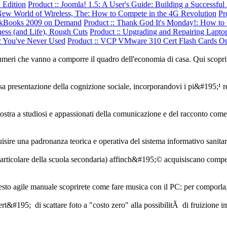
 Edition
Product :: Joomla! 1.5: A User's Guide: Building a Successf
 New World of Wireless, The: How to Compete in the 4G Revolution
Pr
ickBooks 2009 on Demand
Product :: Thank God It's Monday!: How to
ess (and Life), Rough Cuts
Product :: Upgrading and Repairing Lapto
ic You've Never Used
Product :: VCP VMware 310 Cert Flash Cards On
numeri che vanno a comporre il quadro dell'economia di casa. Qui scopri
 presentazione della cognizione sociale, incorporandovi i pi&#195;¹ rece
mostra a studiosi e appassionati della comunicazione e del racconto co
quisire una padronanza teorica e operativa del sistema informativo sanitar
 particolare della scuola secondaria) affinch&#195;© acquisiscano compe
 questo agile manuale scoprirete come fare musica con il PC: per comporla,
libert&#195; di scattare foto a "costo zero" alla possibilitÃ di fruizion