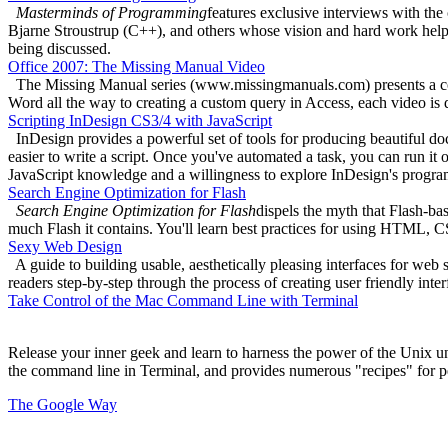
Masterminds of Programming
features exclusive interviews with th
Bjarne Stroustrup (C++), and others whose vision and hard work helpe
being discussed.
Office 2007: The Missing Manual Video
The Missing Manual series (www.missingmanuals.com) presents a colle
Word all the way to creating a custom query in Access, each video is d
Scripting InDesign CS3/4 with JavaScript
InDesign provides a powerful set of tools for producing beautiful d
easier to write a script. Once you've automated a task, you can run it 
JavaScript knowledge and a willingness to explore InDesign's progra
Search Engine Optimization for Flash
Search Engine Optimization for Flash
dispels the myth that Flash-b
much Flash it contains. You'll learn best practices for using HTML, CS
Sexy Web Design
A guide to building usable, aesthetically pleasing interfaces for web
readers step-by-step through the process of creating user friendly int
Take Control of the Mac Command Line with Terminal
Release your inner geek and learn to harness the power of the Unix
the command line in Terminal, and provides numerous "recipes" for perf
The Google Way