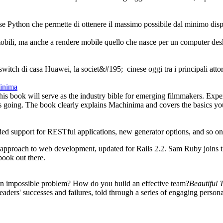
e Python che permette di ottenere il massimo possibile dal minimo disp
mobili, ma anche a rendere mobile quello che nasce per un computer desk
i switch di casa Huawei, la societ&#195; cinese oggi tra i principali att
inima
is book will serve as the industry bible for emerging filmmakers. Expert
oing. The book clearly explains Machinima and covers the basics you'l
ded support for RESTful applications, new generator options, and so on
approach to web development, updated for Rails 2.2. Sam Ruby joins t
book out there.
 an impossible problem? How do you build an effective team?
Beautiful 
eaders' successes and failures, told through a series of engaging persona