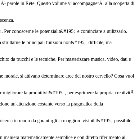
piÃ¹ parole in Rete. Questo volume vi accompagnerÃ alla scoperta di
oscenza.
. Per conoscerne le potenzialit&#195; e cominciare a utilizzarlo.
 sfruttarne le principali funzioni non&#195;¨ difficile, ma
cchito da trucchi e le tecniche. Per masterizzare musica, video, dati e
one morale, si attivano determinare aree del nostro cervello? Cosa vuol
 migliorare la produttivit&#195; , per esprimere la propria creativitÃ
ione un'attenzione costante verso la pragmatica della
 ricerca in modo da garantirgli la maggiore visibilit&#195; possibile.
sti in maniera matematicamente semplice e con diretto riferimento al