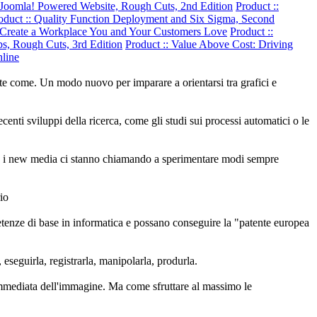
ul Joomla! Powered Website, Rough Cuts, 2nd Edition
Product ::
oduct :: Quality Function Deployment and Six Sigma, Second
 Create a Workplace You and Your Customers Love
Product ::
ps, Rough Cuts, 3rd Edition
Product :: Value Above Cost: Driving
line
te come. Un modo nuovo per imparare a orientarsi tra grafici e
nti sviluppi della ricerca, come gli studi sui processi automatici o le
me i new media ci stanno chiamando a sperimentare modi sempre
io
tenze di base in informatica e possano conseguire la "patente europea
 eseguirla, registrarla, manipolarla, produrla.
e immediata dell'immagine. Ma come sfruttare al massimo le