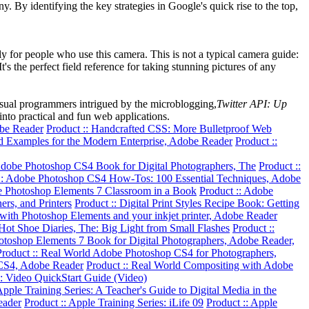
. By identifying the key strategies in Google's quick rise to the top,
ly for people who use this camera. This is not a typical camera guide:
s the perfect field reference for taking stunning pictures of any
asual programmers intrigued by the microblogging,
Twitter API: Up
nto practical and fun web applications.
obe Reader
Product :: Handcrafted CSS: More Bulletproof Web
nd Examples for the Modern Enterprise, Adobe Reader
Product ::
Adobe Photoshop CS4 Book for Digital Photographers, The
Product ::
:: Adobe Photoshop CS4 How-Tos: 100 Essential Techniques, Adobe
e Photoshop Elements 7 Classroom in a Book
Product :: Adobe
rs, and Printers
Product :: Digital Print Styles Recipe Book: Getting
ts with Photoshop Elements and your inkjet printer, Adobe Reader
 Hot Shoe Diaries, The: Big Light from Small Flashes
Product ::
hotoshop Elements 7 Book for Digital Photographers, Adobe Reader,
Product :: Real World Adobe Photoshop CS4 for Photographers,
 CS4, Adobe Reader
Product :: Real World Compositing with Adobe
4: Video QuickStart Guide (Video)
Apple Training Series: A Teacher's Guide to Digital Media in the
eader
Product :: Apple Training Series: iLife 09
Product :: Apple