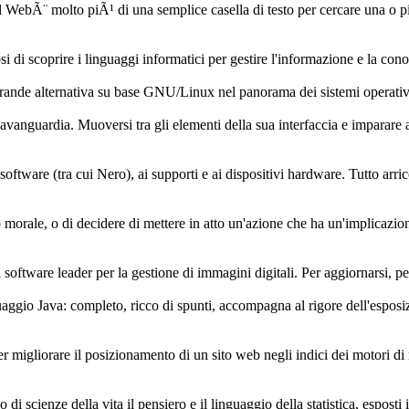
WebÃ¨ molto piÃ¹ di una semplice casella di testo per cercare una o 
i di scoprire i linguaggi informatici per gestire l'informazione e la con
rande alternativa su base GNU/Linux nel panorama dei sistemi operativi
vanguardia. Muoversi tra gli elementi della sua interfaccia e imparare a
software (tra cui Nero), ai supporti e ai dispositivi hardware. Tutto arri
io morale, o di decidere di mettere in atto un'azione che ha un'implicazi
ftware leader per la gestione di immagini digitali. Per aggiornarsi, per
aggio Java: completo, ricco di spunti, accompagna al rigore dell'esposiz
r migliorare il posizionamento di un sito web negli indici dei motori di
o di scienze della vita il pensiero e il linguaggio della statistica, espo