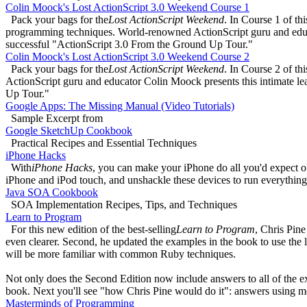
Colin Moock's Lost ActionScript 3.0 Weekend Course 1
Pack your bags for the
Lost ActionScript Weekend
. In Course 1 of th
programming techniques. World-renowned ActionScript guru and educat
successful "ActionScript 3.0 From the Ground Up Tour."
Colin Moock's Lost ActionScript 3.0 Weekend Course 2
Pack your bags for the
Lost ActionScript Weekend
. In Course 2 of t
ActionScript guru and educator Colin Moock presents this intimate lea
Up Tour."
Google Apps: The Missing Manual (Video Tutorials)
Sample Excerpt from
Google SketchUp Cookbook
Practical Recipes and Essential Techniques
iPhone Hacks
With
iPhone Hacks
, you can make your iPhone do all you'd expect of
iPhone and iPod touch, and unshackle these devices to run everything
Java SOA Cookbook
SOA Implementation Recipes, Tips, and Techniques
Learn to Program
For this new edition of the best-selling
Learn to Program
, Chris Pine
even clearer. Second, he updated the examples in the book to use the 
will be more familiar with common Ruby techniques.
Not only does the Second Edition now include answers to all of the ex
book. Next you'll see "how Chris Pine would do it": answers using mo
Masterminds of Programming