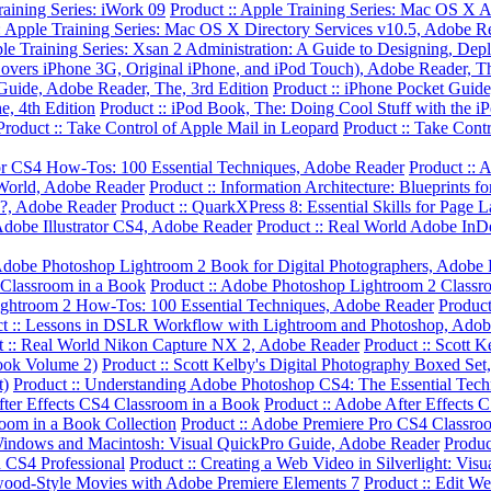
raining Series: iWork 09
Product :: Apple Training Series: Mac OS X 
: Apple Training Series: Mac OS X Directory Services v10.5, Adobe R
ple Training Series: Xsan 2 Administration: A Guide to Designing, De
overs iPhone 3G, Original iPhone, and iPod Touch), Adobe Reader, Th
 Guide, Adobe Reader, The, 3rd Edition
Product :: iPhone Pocket Guide
e, 4th Edition
Product :: iPod Book, The: Doing Cool Stuff with the iP
Product :: Take Control of Apple Mail in Leopard
Product :: Take Con
ator CS4 How-Tos: 100 Essential Techniques, Adobe Reader
Product :: 
World, Adobe Reader
Product :: Information Architecture: Blueprints f
?, Adobe Reader
Product :: QuarkXPress 8: Essential Skills for Page
Adobe Illustrator CS4, Adobe Reader
Product :: Real World Adobe In
 Adobe Photoshop Lightroom 2 Book for Digital Photographers, Adobe 
 Classroom in a Book
Product :: Adobe Photoshop Lightroom 2 Classr
ightroom 2 How-Tos: 100 Essential Techniques, Adobe Reader
Product
t :: Lessons in DSLR Workflow with Lightroom and Photoshop, Adob
t :: Real World Nikon Capture NX 2, Adobe Reader
Product :: Scott 
ook Volume 2)
Product :: Scott Kelby's Digital Photography Boxed Se
t)
Product :: Understanding Adobe Photoshop CS4: The Essential Techn
fter Effects CS4 Classroom in a Book
Product :: Adobe After Effects 
oom in a Book Collection
Product :: Adobe Premiere Pro CS4 Classro
r Windows and Macintosh: Visual QuickPro Guide, Adobe Reader
Product
 CS4 Professional
Product :: Creating a Web Video in Silverlight: Vis
ywood-Style Movies with Adobe Premiere Elements 7
Product :: Edit We