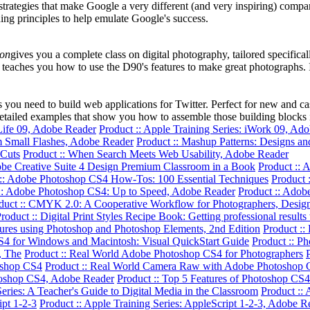
strategies that make Google a very different (and very inspiring) company
ing principles to help emulate Google's success.
on
gives you a complete class on digital photography, tailored specifical
teaches you how to use the D90's features to make great photographs. It'
 you need to build web applications for Twitter. Perfect for new and c
etailed examples that show you how to assemble those building blocks i
iLife 09, Adobe Reader
Product :: Apple Training Series: iWork 09, Ad
om Small Flashes, Adobe Reader
Product :: Mashup Patterns: Designs a
 Cuts
Product :: When Search Meets Web Usability, Adobe Reader
obe Creative Suite 4 Design Premium Classroom in a Book
Product :: 
 :: Adobe Photoshop CS4 How-Tos: 100 Essential Techniques
Product 
:: Adobe Photoshop CS4: Up to Speed, Adobe Reader
Product :: Adob
duct :: CMYK 2.0: A Cooperative Workflow for Photographers, Designe
roduct :: Digital Print Styles Recipe Book: Getting professional resul
tures using Photoshop and Photoshop Elements, 2nd Edition
Product ::
S4 for Windows and Macintosh: Visual QuickStart Guide
Product :: P
, The
Product :: Real World Adobe Photoshop CS4 for Photographers
oshop CS4
Product :: Real World Camera Raw with Adobe Photoshop
toshop CS4, Adobe Reader
Product :: Top 5 Features of Photoshop CS
Series: A Teacher's Guide to Digital Media in the Classroom
Product :: 
ipt 1-2-3
Product :: Apple Training Series: AppleScript 1-2-3, Adobe R