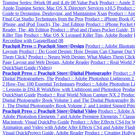
Training Series: iWork 08 and iLife 08 Value Pack
Product :: Apple T
Apple Training Series: Mac OS X Directory Services v10.5
Product :
Guide to Designing, Deploying, and Maintaining Xsan
Product :: Ap
Final Cut Studio Techniques from the Pros
Product :: iPhone Book (C
iPhone, and iPod Touch), The, 2nd Edition
Product :: iPhone Pocket
Reader, The, 4th Edition
Product :: iPod and iTunes Pocket Guide, Th
Killer Tips
Product :: Mac OS X Leopard Killer Tips, Adobe Reader
Recording with GarageBand 08
Peachpit Press :: Peachpit Store>Design
Product :: Adobe Illustr
Layouts
Product :: Do Good Design: How Design Can Change Our 
Them Click?
Product :: Neuro Web Design: What Makes Them Click
Page Layout and Web Design, Adobe Reader
Product :: Real World 
QuickStart Guide (Video)
Peachpit Press :: Peachpit Store>Digital Photography
Product ::
Digital Photographers, The
Product :: Adobe Photoshop Lightroom 2
2 How-Tos: 100 Essential Techniques
Product :: Adobe Photoshop L
:: Lessons in DSLR Workflow with Lightroom and Photoshop
Produc
QuickStart Guide
Product :: Real World Nikon Capture NX 2
Produc
Digital Photography Book Volume 1 and The Digital Photography B
1, The Digital Photography Book Volume 2, and Limited Signed Prin
Peachpit Press :: Peachpit Store>Digital Video
Product :: Adobe A
Adobe Photoshop Elements 7 and Adobe Premiere Elements 7 Classr
Macintosh: Visual QuickPro Guide
Product :: After Effects CS4 fo
Animation and Video with Adobe After Effects CS4 and Adobe Flash
Visual QuickProject Guide, Adobe Reader
Product :: Creating Holl