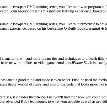
is unique two-part DVD training series, you'll learn how to program in A
or Colin Moock presents this intimate learning experience, based on h
his unique two-part DVD training series, you'll learn intermediate to 
rning experience, based on his bestselling O'Reilly book,
Essential Act
 a smartphone -- and more. Learn tips and techniques to unleash little-k
 from network utilities to video game emulators.
iPhone Hacks
is exact
 has taken a good thing and made it even better. First, he used the fee
latest stable version of Ruby, and also to use code that looks more like
ercises, it includes them
twice
. First you'll find the "how you could do 
re advanced Ruby techniques, to whet your appetite as well as providin