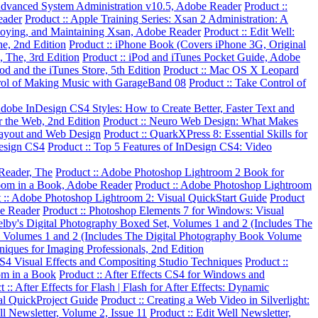
Advanced System Administration v10.5, Adobe Reader
Product ::
eader
Product :: Apple Training Series: Xsan 2 Administration: A
ploying, and Maintaining Xsan, Adobe Reader
Product :: Edit Well:
e, 2nd Edition
Product :: iPhone Book (Covers iPhone 3G, Original
, The, 3rd Edition
Product :: iPod and iTunes Pocket Guide, Adobe
od and the iTunes Store, 5th Edition
Product :: Mac OS X Leopard
trol of Making Music with GarageBand 08
Product :: Take Control of
Adobe InDesign CS4 Styles: How to Create Better, Faster Text and
or the Web, 2nd Edition
Product :: Neuro Web Design: What Makes
 Layout and Web Design
Product :: QuarkXPress 8: Essential Skills for
Design CS4
Product :: Top 5 Features of InDesign CS4: Video
Reader, The
Product :: Adobe Photoshop Lightroom 2 Book for
oom in a Book, Adobe Reader
Product :: Adobe Photoshop Lightroom
 :: Adobe Photoshop Lightroom 2: Visual QuickStart Guide
Product
e Reader
Product :: Photoshop Elements 7 for Windows: Visual
Kelby's Digital Photography Boxed Set, Volumes 1 and 2 (Includes The
t, Volumes 1 and 2 (Includes The Digital Photography Book Volume
iques for Imaging Professionals, 2nd Edition
CS4 Visual Effects and Compositing Studio Techniques
Product ::
om in a Book
Product :: After Effects CS4 for Windows and
 :: After Effects for Flash | Flash for After Effects: Dynamic
ual QuickProject Guide
Product :: Creating a Web Video in Silverlight:
ll Newsletter, Volume 2, Issue 11
Product :: Edit Well Newsletter,