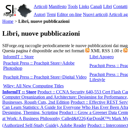
Articoli
Manifesto
Tools
Links
Canali
Libri
Contatti
Autori
Temi
Editor on-line
Nuovi articoli
Articoli ag
Home
>
Libri, nuove pubblicazioni
Libri, nuove pubblicazioni
SIForge.org raccoglie periodicamente le nuove pubblicazioni dai maggi
Questa pagina è disponibile anche nei formati
XML RSS 1.00 e
InformIT :: Store
Libri Apogeo
Peachpit Press :: Peachpit Store>Adobe
Peachpit Press :: Pe
Photoshop
Peachpit Press :: Pea
Peachpit Press :: Peachpit Store>Digital Video
Lifestyle
Wiley: All New Computing Titles
InformIT :: Store
Product :: CCNA Security 640-553 Cert Flash Car
Computer Organization and Architecture: Designing for Performance,
Businesses, Rough Cuts, 2nd Edition
Product :: Effective REST Ser
Can Learn Statistics: A Guide for Everyone Who Has Ever Been Afrai
Designing, Theming, Scripting
Product :: Grow a Greener Data Center
at Work: A Business Philosophy Called&#226;€œDonâ€™t Mark My 
(Authorized Self-Study Guide), Adobe Reader
Product :: Interconne