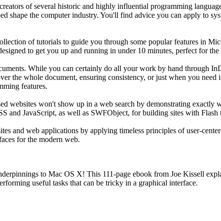
e creators of several historic and highly influential programming langu
d shape the computer industry. You'll find advice you can apply to syst
ction of tutorials to guide you through some popular features in Micr
esigned to get you up and running in under 10 minutes, perfect for the 
ocuments. While you can certainly do all your work by hand through InD
over the whole document, ensuring consistency, or just when you need it,
mming features.
ased websites won't show up in a web search by demonstrating exactly w
S and JavaScript, as well as SWFObject, for building sites with Flash th
 sites and web applications by applying timeless principles of user-cent
erfaces for the modern web.
 underpinnings to Mac OS X! This 111-page ebook from Joe Kissell exp
orming useful tasks that can be tricky in a graphical interface.