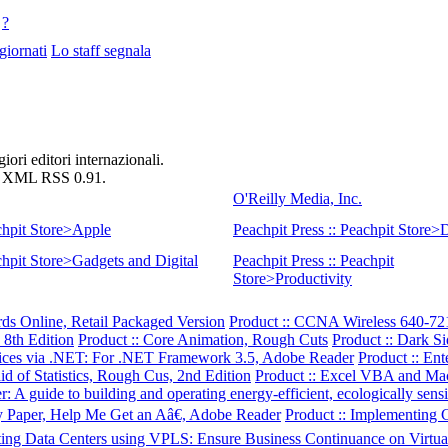
?
giornati
Lo staff segnala
ori editori internazionali.
XML RSS 0.91.
O'Reilly Media, Inc.
achpit Store>Apple
Peachpit Press :: Peachpit Store>
chpit Store>Gadgets and Digital
Peachpit Press :: Peachpit
Store>Productivity
ds Online, Retail Packaged Version
Product :: CCNA Wireless 640-721
 8th Edition
Product :: Core Animation, Rough Cuts
Product :: Dark S
vices via .NET: For .NET Framework 3.5, Adobe Reader
Product :: En
d of Statistics, Rough Cus, 2nd Edition
Product :: Excel VBA and Mac
: A guide to building and operating energy-efficient, ecologically sen
Paper, Help Me Get an Aâ€, Adobe Reader
Product :: Implementing
cting Data Centers using VPLS: Ensure Business Continuance on Virtu