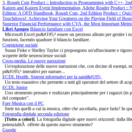
3, Rough Cuts
Product :: Introduction to Programming with C++, 2nd
Kaizen and Kaizen Event Implementation, Adobe Reader
Product ::
Edition: A QFD Handbook, Rough Cuts, 2nd Edition
Product :: Qu
Touchdown!: Achieving Your Greatness on the Playing Field of Busin
Superior Financial Performance with CVA, the Most Important Metr
Libri Apogeo
Bilancio familiare con Excel
Microsoft Excel pu&#195;² essere un prezioso alleato per gestire i 
funzioni, facendo quadrare il bilancio familiare.
Cognizione sociale
Susan Fiske e Shelley Taylor ci propongono un'affascinante e rigorosa
scoperte delle neuroscienze sociali
Cross-media. Le nuove narrazioni
Un'esplorazione delle nuove narrazioni che, con decine di esempi, 
pi&#195;¹ interattivi per narrare...
ECDL Health. Sistemi informativi per la sanit&#195;
Un testo esaustivo che permette a tutti gli operatori del settore di ac
ECDL Junior
Uno strumento pensato e realizzato principalmente per i ragazzi (in
del computer".
Fare Musica con il PC
Siete tra quelli a cui la musica, oltre che ascoltarla, piace farla? In
Fotografia digitale seconda edizione
[Tutto a colori]
. La fotografia digitale apre nuovi orizzonti: dalla 
potenzialitÃ offerte da questo nuovo strumento?
Google